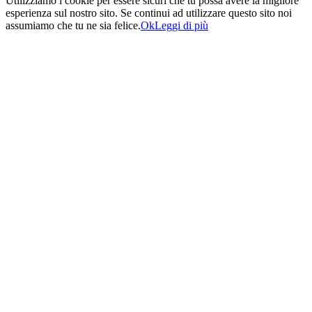
Utilizziamo i cookie per essere sicuri che tu possa avere la migliore
esperienza sul nostro sito. Se continui ad utilizzare questo sito noi
assumiamo che tu ne sia felice.
Ok
Leggi di più