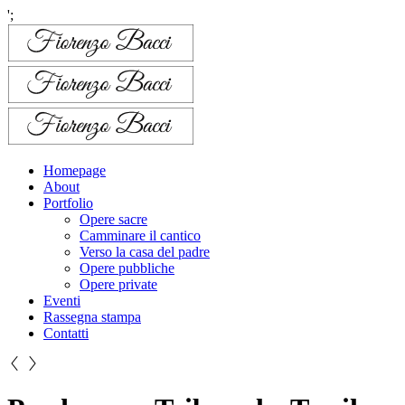
';
Homepage
About
Portfolio
Opere sacre
Camminare il cantico
Verso la casa del padre
Opere pubbliche
Opere private
Eventi
Rassegna stampa
Contatti